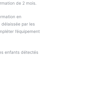
rmation de 2 mois.
ormation en
 délaissée par les
mpléter l’équipement
es enfants détectés
cupération comme des
s bébé ainsi qu’une
Grâce à ce travail,
a. Les besoins sont
riel fourni lors des