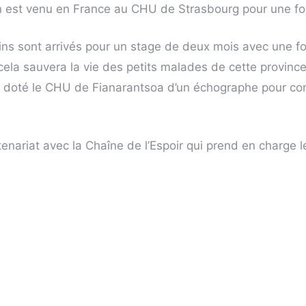
 est venu en France au CHU de Strasbourg pour une fo
ns sont arrivés pour un stage de deux mois avec une f
cela sauvera la vie des petits malades de cette province
s doté le CHU de Fianarantsoa d’un échographe pour co
ariat avec la Chaîne de l’Espoir qui prend en charge l
ne intervention chirurgicale.
 2022 envoyer des conteneurs avec du matériel de ré
l électronique pour la mesure des signes vitaux, des lit
onsommables comme des compresses, des aiguilles etc. 
t pris en charge dans les deux hôpitaux de Fianarantso
inuons le travail de formation et la maintenance du maté