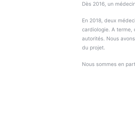
Dès 2016, un médecin
En 2018, deux médeci
cardiologie. A terme, 
autorités. Nous avon
du projet.
Nous sommes en parten
comme éligibles pour u
Nous avons pu depuis
couveuses, du matérie
grande quantité de c
100% des enfants son
immenses et nous cont
missions