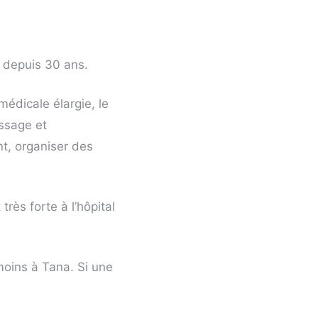
 depuis 30 ans.
édicale élargie, le
ssage et
t, organiser des
ès forte à l’hôpital
 moins à Tana. Si une